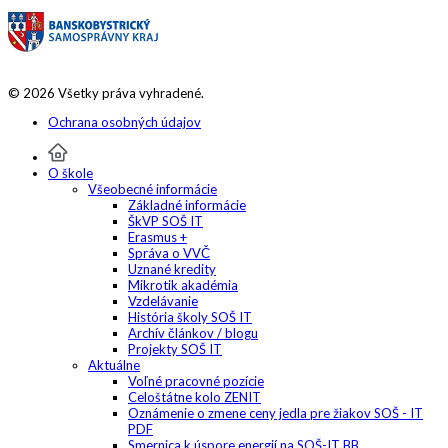
© 2026 Všetky práva vyhradené.
Ochrana osobných údajov
O škole
Všeobecné informácie
Základné informácie
ŠkVP SOŠ IT
Erasmus +
Správa o VVČ
Uznané kredity
Mikrotik akadémia
Vzdelávanie
História školy SOŠ IT
Archív článkov / blogu
Projekty SOŠ IT
Aktuálne
Voľné pracovné pozície
Celoštátne kolo ZENIT
Oznámenie o zmene ceny jedla pre žiakov SOŠ - IT
PDF
Smernica k úspore energií na SOŠ-IT BB