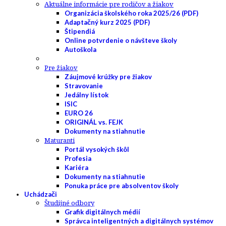
Aktuálne informácie pre rodičov a žiakov
Organizácia školského roka 2025/26 (PDF)
Adaptačný kurz 2025 (PDF)
Štipendiá
Online potvrdenie o návšteve školy
Autoškola
Pre žiakov
Záujmové krúžky pre žiakov
Stravovanie
Jedálny lístok
ISIC
EURO 26
ORIGINÁL vs. FEJK
Dokumenty na stiahnutie
Maturanti
Portál vysokých škôl
Profesia
Kariéra
Dokumenty na stiahnutie
Ponuka práce pre absolventov školy
Uchádzači
Študijné odbory
Grafik digitálnych médií
Správca inteligentných a digitálnych systémov