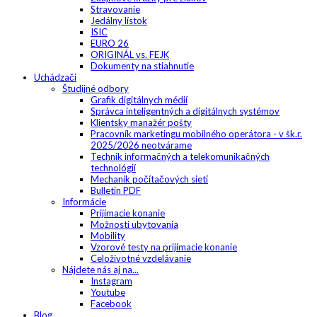
Stravovanie
Jedálny lístok
ISIC
EURO 26
ORIGINÁL vs. FEJK
Dokumenty na stiahnutie
Uchádzači
Študijné odbory
Grafik digitálnych médií
Správca inteligentných a digitálnych systémov
Klientsky manažér pošty
Pracovník marketingu mobilného operátora - v šk.r.
2025/2026 neotvárame
Technik informačných a telekomunikačných
technológií
Mechanik počítačových sietí
Bulletin PDF
Informácie
Prijímacie konanie
Možnosti ubytovania
Mobility
Vzorové testy na prijímacie konanie
Celoživotné vzdelávanie
Nájdete nás aj na...
Instagram
Youtube
Facebook
Blog