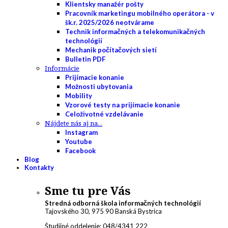
Klientsky manažér pošty
Pracovník marketingu mobilného operátora - v
šk.r. 2025/2026 neotvárame
Technik informačných a telekomunikačných
technológií
Mechanik počítačových sietí
Bulletin PDF
Informácie
Prijímacie konanie
Možnosti ubytovania
Mobility
Vzorové testy na prijímacie konanie
Celoživotné vzdelávanie
Nájdete nás aj na...
Instagram
Youtube
Facebook
Blog
Kontakty
Sme tu pre Vás
Stredná odborná škola informačných technológií
Tajovského 30, 975 90 Banská Bystrica
Študijné oddelenie: 048/4341 222