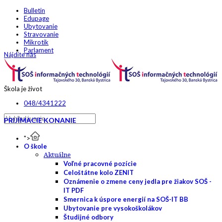
Bulletin
Edupage
Ubytovanie
Stravovanie
Mikrotik
Parlament
Nájdite nás
Škola je život
048/4341222
PRIJÍMACIE KONANIE
">
O škole
Aktuálne
Voľné pracovné pozície
Celoštátne kolo ZENIT
Oznámenie o zmene ceny jedla pre žiakov SOŠ -
IT PDF
Smernica k úspore energií na SOŠ-IT BB
Ubytovanie pre vysokoškolákov
Študijné odbory