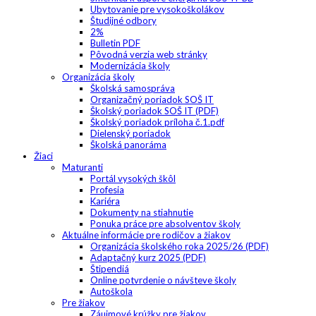
Ubytovanie pre vysokoškolákov
Študijné odbory
2%
Bulletin PDF
Pôvodná verzia web stránky
Modernizácia školy
Organizácia školy
Školská samospráva
Organizačný poriadok SOŠ IT
Školský poriadok SOŠ IT (PDF)
Školský poriadok príloha č.1.pdf
Dielenský poriadok
Školská panoráma
Žiaci
Maturanti
Portál vysokých škôl
Profesia
Kariéra
Dokumenty na stiahnutie
Ponuka práce pre absolventov školy
Aktuálne informácie pre rodičov a žiakov
Organizácia školského roka 2025/26 (PDF)
Adaptačný kurz 2025 (PDF)
Štipendiá
Online potvrdenie o návšteve školy
Autoškola
Pre žiakov
Záujmové krúžky pre žiakov