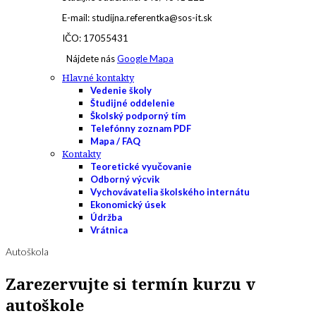
E-mail: studijna.referentka@sos-it.sk
IČO: 17055431
Nájdete nás
Google Mapa
Hlavné kontakty
Vedenie školy
Študijné oddelenie
Školský podporný tím
Telefónny zoznam PDF
Mapa / FAQ
Kontakty
Teoretické vyučovanie
Odborný výcvik
Vychovávatelia školského internátu
Ekonomický úsek
Údržba
Vrátnica
Autoškola
Zarezervujte si termín kurzu v
autoškole