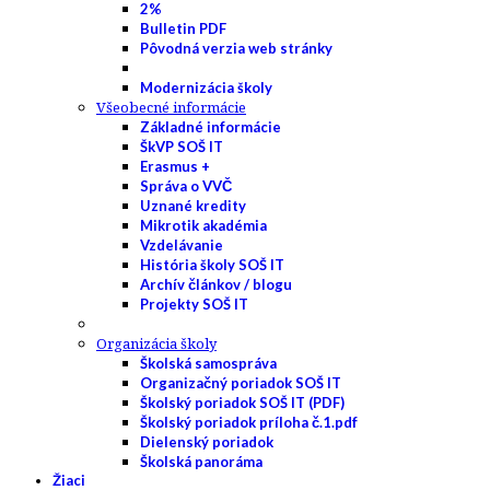
2%
Bulletin PDF
Pôvodná verzia web stránky
Modernizácia školy
Všeobecné informácie
Základné informácie
ŠkVP SOŠ IT
Erasmus +
Správa o VVČ
Uznané kredity
Mikrotik akadémia
Vzdelávanie
História školy SOŠ IT
Archív článkov / blogu
Projekty SOŠ IT
Organizácia školy
Školská samospráva
Organizačný poriadok SOŠ IT
Školský poriadok SOŠ IT (PDF)
Školský poriadok príloha č.1.pdf
Dielenský poriadok
Školská panoráma
Žiaci