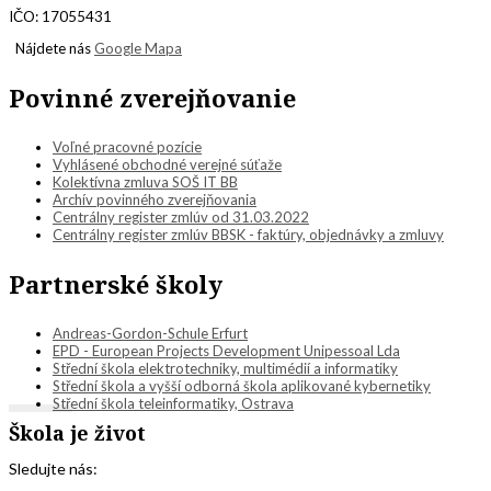
IČO: 17055431
Nájdete nás
Google Mapa
Povinné zverejňovanie
Voľné pracovné pozície
Vyhlásené obchodné verejné súťaže
Kolektívna zmluva SOŠ IT BB
Archív povinného zverejňovania
Centrálny register zmlúv od 31.03.2022
Centrálny register zmlúv BBSK - faktúry, objednávky a zmluvy
Partnerské školy
Andreas-Gordon-Schule Erfurt
EPD - European Projects Development Unipessoal Lda
Střední škola elektrotechniky, multimédií a informatiky
Střední škola a vyšší odborná škola aplikované kybernetiky
Střední škola teleinformatiky, Ostrava
Škola je život
Sledujte nás: