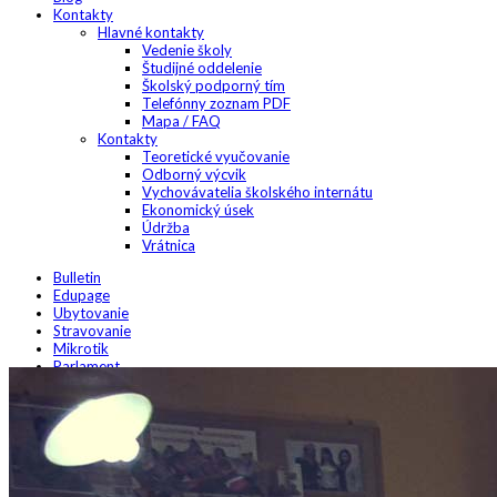
Kontakty
Hlavné kontakty
Vedenie školy
Študijné oddelenie
Školský podporný tím
Telefónny zoznam PDF
Mapa / FAQ
Kontakty
Teoretické vyučovanie
Odborný výcvik
Vychovávatelia školského internátu
Ekonomický úsek
Údržba
Vrátnica
Bulletin
Edupage
Ubytovanie
Stravovanie
Mikrotik
Parlament