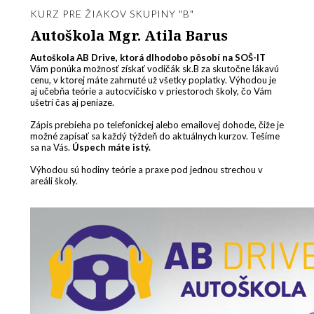
KURZ PRE ŽIAKOV SKUPINY "B"
Autoškola
Mgr. Atila Barus
Autoškola AB Drive, ktorá dlhodobo pôsobí na SOŠ-IT
Vám ponúka možnosť získať vodičák sk.B za skutočne lákavú
cenu, v ktorej máte zahrnuté už všetky poplatky. Výhodou je
aj učebňa teórie a autocvičisko v priestoroch školy, čo Vám
ušetrí čas aj peniaze.
Zápis prebieha po telefonickej alebo emailovej dohode, čiže je
možné zapísať sa každý týždeň do aktuálnych kurzov. Tešíme
sa na Vás.
Úspech máte istý.
Výhodou sú hodiny teórie a praxe pod jednou strechou v
areáli školy.