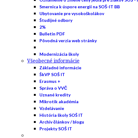
Smernica k úspore energií na SOŠ-IT BB
Ubytovanie pre vysokoškolákov
Študijné odbory
2%
Bulletin PDF
Pôvodná verzia web stránky
Modernizácia školy
Všeobecné informácie
Základné informácie
ŠkVP SOŠ IT
Erasmus +
Správa o VVČ
Uznané kredity
Mikrotik akadémia
Vzdelávanie
História školy SOŠ IT
Archív článkov / blogu
Projekty SOŠ IT