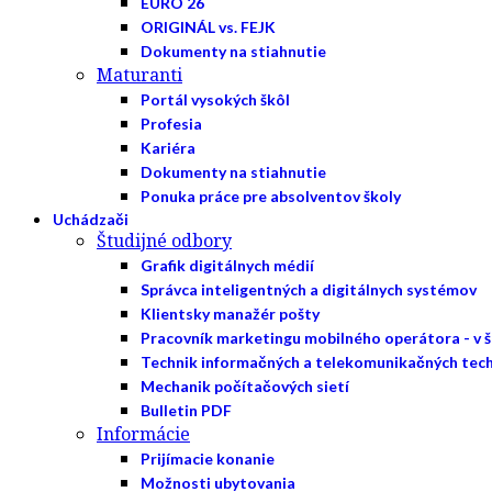
EURO 26
ORIGINÁL vs. FEJK
Dokumenty na stiahnutie
Maturanti
Portál vysokých škôl
Profesia
Kariéra
Dokumenty na stiahnutie
Ponuka práce pre absolventov školy
Uchádzači
Študijné odbory
Grafik digitálnych médií
Správca inteligentných a digitálnych systémov
Klientsky manažér pošty
Pracovník marketingu mobilného operátora - v 
Technik informačných a telekomunikačných tech
Mechanik počítačových sietí
Bulletin PDF
Informácie
Prijímacie konanie
Možnosti ubytovania