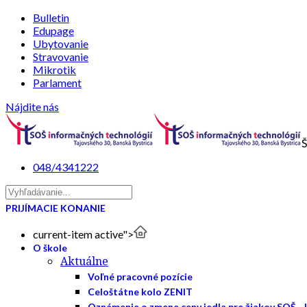
Bulletin
Edupage
Ubytovanie
Stravovanie
Mikrotik
Parlament
Nájdite nás
Š
048/4341222
PRIJÍMACIE KONANIE
current-item active">
O škole
Aktuálne
Voľné pracovné pozície
Celoštátne kolo ZENIT
Oznámenie o zmene ceny jedla pre žiakov SOŠ - 