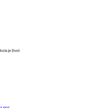
kola je život
IT PDF