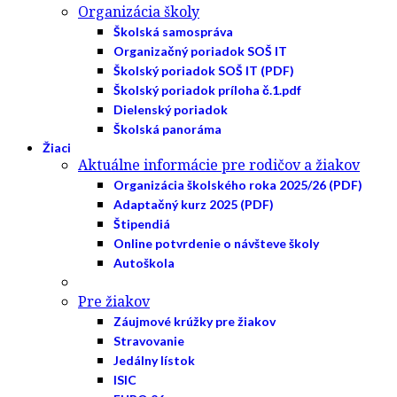
Organizácia školy
Školská samospráva
Organizačný poriadok SOŠ IT
Školský poriadok SOŠ IT (PDF)
Školský poriadok príloha č.1.pdf
Dielenský poriadok
Školská panoráma
Žiaci
Aktuálne informácie pre rodičov a žiakov
Organizácia školského roka 2025/26 (PDF)
Adaptačný kurz 2025 (PDF)
Štipendiá
Online potvrdenie o návšteve školy
Autoškola
Pre žiakov
Záujmové krúžky pre žiakov
Stravovanie
Jedálny lístok
ISIC