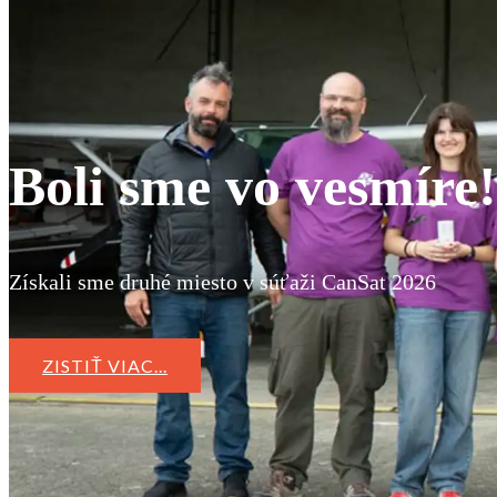
Boli sme vo vesmíre!
Získali sme druhé miesto v súťaži CanSat 2026
ZISTIŤ VIAC...