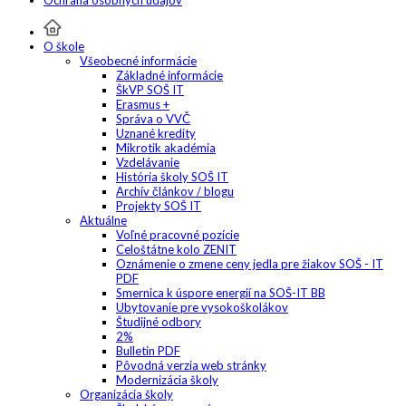
Ochrana osobných údajov
O škole
Všeobecné informácie
Základné informácie
ŠkVP SOŠ IT
Erasmus +
Správa o VVČ
Uznané kredity
Mikrotik akadémia
Vzdelávanie
História školy SOŠ IT
Archív článkov / blogu
Projekty SOŠ IT
Aktuálne
Voľné pracovné pozície
Celoštátne kolo ZENIT
Oznámenie o zmene ceny jedla pre žiakov SOŠ - IT
PDF
Smernica k úspore energií na SOŠ-IT BB
Ubytovanie pre vysokoškolákov
Študijné odbory
2%
Bulletin PDF
Pôvodná verzia web stránky
Modernizácia školy
Organizácia školy