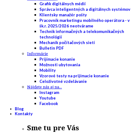
Grafik digitálnych médií
Správca inteligentných a digitálnych systémov
Klientsky manažér pošty
Pracovník marketingu mobilného operátora - v
šk.r. 2025/2026 neotvárame
Technik informačných a telekomunikačných
technológií
Mechanik počítačových sietí
Bulletin PDF
Informácie
Prijímacie konanie
Možnosti ubytovania
Mobility
Vzorové testy na prijímacie konanie
Celoživotné vzdelávanie
Nájdete nás aj na...
Instagram
Youtube
Facebook
Blog
Kontakty
Sme tu pre Vás