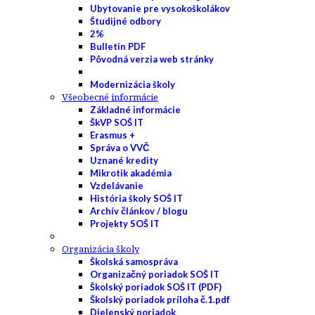
Ubytovanie pre vysokoškolákov
Študijné odbory
2%
Bulletin PDF
Pôvodná verzia web stránky
Modernizácia školy
Všeobecné informácie
Základné informácie
ŠkVP SOŠ IT
Erasmus +
Správa o VVČ
Uznané kredity
Mikrotik akadémia
Vzdelávanie
História školy SOŠ IT
Archív článkov / blogu
Projekty SOŠ IT
Organizácia školy
Školská samospráva
Organizačný poriadok SOŠ IT
Školský poriadok SOŠ IT (PDF)
Školský poriadok príloha č.1.pdf
Dielenský poriadok