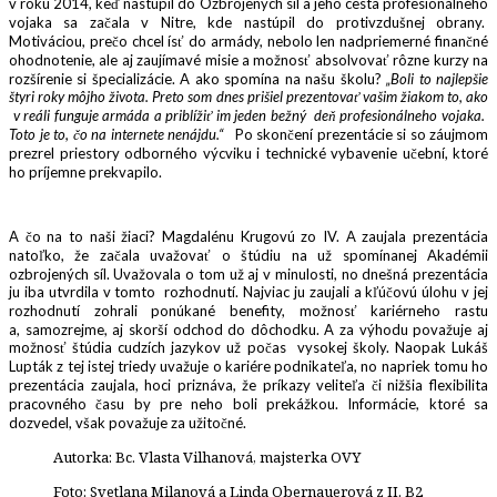
v roku 2014, keď nastúpil do Ozbrojených síl a jeho cesta profesionálneho
vojaka sa začala v Nitre, kde nastúpil do protivzdušnej obrany.
Motiváciou, prečo chcel ísť do armády, nebolo len nadpriemerné finančné
ohodnotenie, ale aj zaujímavé misie a možnosť absolvovať rôzne kurzy na
rozšírenie si špecializácie. A ako spomína na našu školu?
„Boli to najlepšie
štyri roky môjho života. Preto som dnes prišiel prezentovať vašim žiakom to, ako
v reáli funguje armáda a priblížiť im jeden bežný deň profesionálneho vojaka.
Toto je to, čo na internete nenájdu.“
Po skončení prezentácie si so záujmom
prezrel priestory odborného výcviku i technické vybavenie učební, ktoré
ho príjemne prekvapilo.
A čo na to naši žiaci? Magdalénu Krugovú zo IV. A zaujala prezentácia
natoľko, že začala uvažovať o štúdiu na už spomínanej Akadémii
ozbrojených síl. Uvažovala o tom už aj v minulosti, no dnešná prezentácia
ju iba utvrdila v tomto rozhodnutí. Najviac ju zaujali a kľúčovú úlohu v jej
rozhodnutí zohrali ponúkané benefity, možnosť kariérneho rastu
a, samozrejme, aj skorší odchod do dôchodku. A za výhodu považuje aj
možnosť štúdia cudzích jazykov už počas vysokej školy. Naopak Lukáš
Lupták z tej istej triedy uvažuje o kariére podnikateľa, no napriek tomu ho
prezentácia zaujala, hoci priznáva, že príkazy veliteľa či nižšia flexibilita
pracovného času by pre neho boli prekážkou. Informácie, ktoré sa
dozvedel, však považuje za užitočné.
Autorka: Bc. Vlasta Vilhanová, majsterka OVY
Foto: Svetlana Milanová a Linda Obernauerová z II. B2