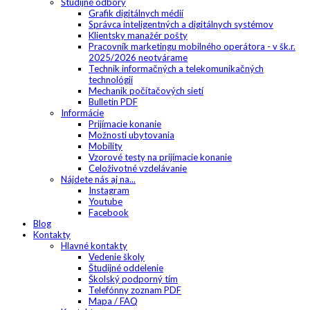
Študijné odbory
Grafik digitálnych médií
Správca inteligentných a digitálnych systémov
Klientsky manažér pošty
Pracovník marketingu mobilného operátora - v šk.r.
2025/2026 neotvárame
Technik informačných a telekomunikačných
technológií
Mechanik počítačových sietí
Bulletin PDF
Informácie
Prijímacie konanie
Možnosti ubytovania
Mobility
Vzorové testy na prijímacie konanie
Celoživotné vzdelávanie
Nájdete nás aj na...
Instagram
Youtube
Facebook
Blog
Kontakty
Hlavné kontakty
Vedenie školy
Študijné oddelenie
Školský podporný tím
Telefónny zoznam PDF
Mapa / FAQ