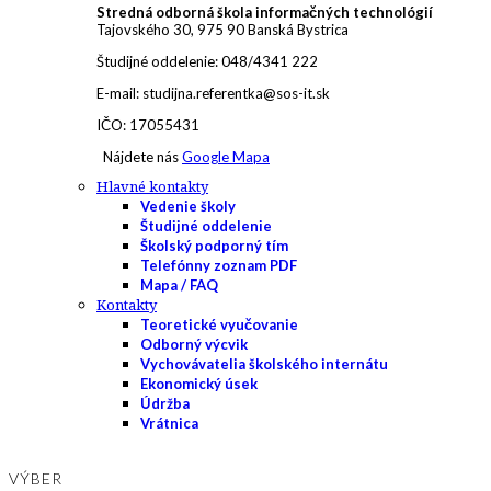
Stredná odborná škola informačných technológií
Tajovského 30, 975 90 Banská Bystrica
Študijné oddelenie: 048/4341 222
E-mail: studijna.referentka@sos-it.sk
IČO: 17055431
Nájdete nás
Google Mapa
Hlavné kontakty
Vedenie školy
Študijné oddelenie
Školský podporný tím
Telefónny zoznam PDF
Mapa / FAQ
Kontakty
Teoretické vyučovanie
Odborný výcvik
Vychovávatelia školského internátu
Ekonomický úsek
Údržba
Vrátnica
VÝBER