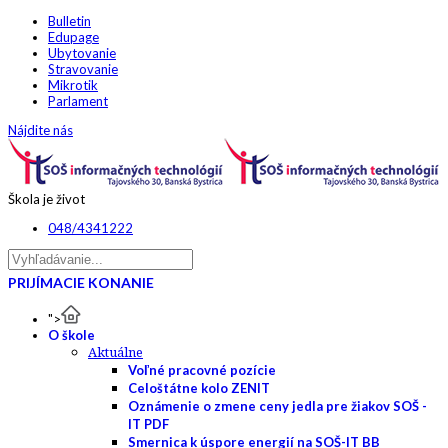
Bulletin
Edupage
Ubytovanie
Stravovanie
Mikrotik
Parlament
Nájdite nás
Škola je život
048/4341222
PRIJÍMACIE KONANIE
">
O škole
Aktuálne
Voľné pracovné pozície
Celoštátne kolo ZENIT
Oznámenie o zmene ceny jedla pre žiakov SOŠ -
IT PDF
Smernica k úspore energií na SOŠ-IT BB