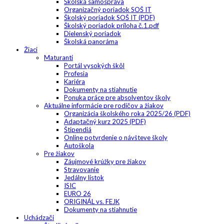
Školská samospráva
Organizačný poriadok SOŠ IT
Školský poriadok SOŠ IT (PDF)
Školský poriadok príloha č.1.pdf
Dielenský poriadok
Školská panoráma
Žiaci
Maturanti
Portál vysokých škôl
Profesia
Kariéra
Dokumenty na stiahnutie
Ponuka práce pre absolventov školy
Aktuálne informácie pre rodičov a žiakov
Organizácia školského roka 2025/26 (PDF)
Adaptačný kurz 2025 (PDF)
Štipendiá
Online potvrdenie o návšteve školy
Autoškola
Pre žiakov
Záujmové krúžky pre žiakov
Stravovanie
Jedálny lístok
ISIC
EURO 26
ORIGINÁL vs. FEJK
Dokumenty na stiahnutie
Uchádzači