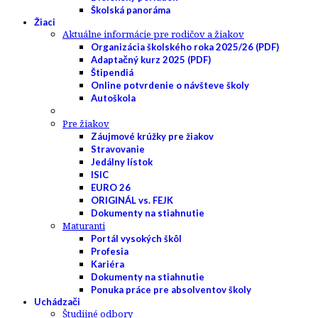
Školská panoráma
Žiaci
Aktuálne informácie pre rodičov a žiakov
Organizácia školského roka 2025/26 (PDF)
Adaptačný kurz 2025 (PDF)
Štipendiá
Online potvrdenie o návšteve školy
Autoškola
Pre žiakov
Záujmové krúžky pre žiakov
Stravovanie
Jedálny lístok
ISIC
EURO 26
ORIGINÁL vs. FEJK
Dokumenty na stiahnutie
Maturanti
Portál vysokých škôl
Profesia
Kariéra
Dokumenty na stiahnutie
Ponuka práce pre absolventov školy
Uchádzači
Študijné odbory