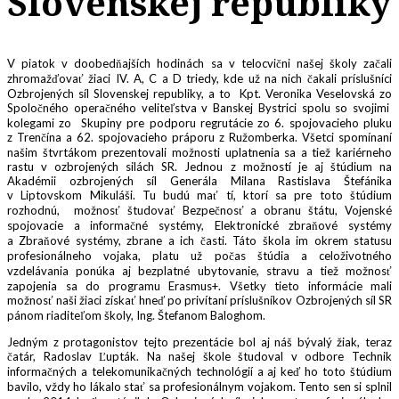
Slovenskej republiky
V piatok v doobedňajších hodinách sa v telocvični našej školy začali
zhromažďovať žiaci IV. A, C a D triedy, kde už na nich čakali príslušníci
Ozbrojených síl Slovenskej republiky, a to Kpt. Veronika Veselovská zo
Spoločného operačného veliteľstva v Banskej Bystrici spolu so svojimi
kolegami zo Skupiny pre podporu regrutácie zo 6. spojovacieho pluku
z Trenčína a 62. spojovacieho práporu z Ružomberka. Všetci spomínaní
našim štvrtákom prezentovali možnosti uplatnenia sa a tiež kariérneho
rastu v ozbrojených silách SR. Jednou z možností je aj štúdium na
Akadémii ozbrojených síl Generála Milana Rastislava Štefánika
v Liptovskom Mikuláši. Tu budú mať tí, ktorí sa pre toto štúdium
rozhodnú, možnosť študovať Bezpečnosť a obranu štátu, Vojenské
spojovacie a informačné systémy, Elektronické zbraňové systémy
a Zbraňové systémy, zbrane a ich časti. Táto škola im okrem statusu
profesionálneho vojaka, platu už počas štúdia a celoživotného
vzdelávania ponúka aj bezplatné ubytovanie, stravu a tiež možnosť
zapojenia sa do programu Erasmus+. Všetky tieto informácie mali
možnosť naši žiaci získať hneď po privítaní príslušníkov Ozbrojených síl SR
pánom riaditeľom školy, Ing. Štefanom Baloghom.
Jedným z protagonistov tejto prezentácie bol aj náš bývalý žiak, teraz
čatár, Radoslav Ľupták. Na našej škole študoval v odbore Technik
informačných a telekomunikačných technológií a aj keď ho toto štúdium
bavilo, vždy ho lákalo stať sa profesionálnym vojakom. Tento sen si splnil