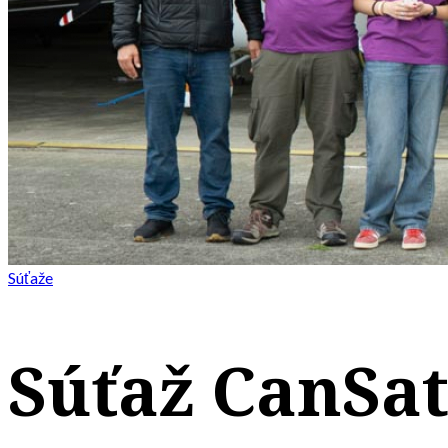
Súťaže
Súťaž CanSat