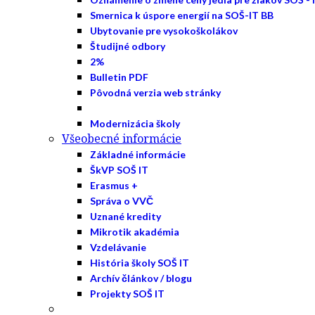
Smernica k úspore energií na SOŠ-IT BB
Ubytovanie pre vysokoškolákov
Študijné odbory
2%
Bulletin PDF
Pôvodná verzia web stránky
Modernizácia školy
Všeobecné informácie
Základné informácie
ŠkVP SOŠ IT
Erasmus +
Správa o VVČ
Uznané kredity
Mikrotik akadémia
Vzdelávanie
História školy SOŠ IT
Archív článkov / blogu
Projekty SOŠ IT