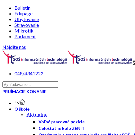
Bulletin
Edupage
Ubytovanie
Stravovanie
Mikrotik
Parlament
Nájdite nás
Š
048/4341222
PRIJÍMACIE KONANIE
">
O škole
Aktuálne
Voľné pracovné pozície
Celoštátne kolo ZENIT
Oznámenie o zmene ceny jedla pre žiakov SOŠ - 