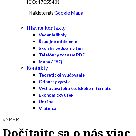
IČO: 17055431
Nájdete nás
Google Mapa
Hlavné kontakty
Vedenie školy
Študijné oddelenie
Školský podporný tím
Telefónny zoznam PDF
Mapa / FAQ
Kontakty
Teoretické vyučovanie
Odborný výcvik
Vychovávatelia školského internátu
Ekonomický úsek
Údržba
Vrátnica
VÝBER
Dočítajte sa o nás viac