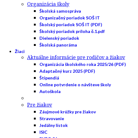
Organizácia školy
Školská samospráva
Organizačný poriadok SOŠ IT
Školský poriadok SOŠ IT (PDF)
Školský poriadok príloha č.1.pdf
Dielenský poriadok
Školská panoráma
Žiaci
Aktuálne informácie pre rodičov a žiakov
Organizácia školského roka 2025/26 (PDF)
Adaptačný kurz 2025 (PDF)
Štipendiá
Online potvrdenie o návšteve školy
Autoškola
Pre žiakov
Záujmové krúžky pre žiakov
Stravovanie
Jedálny lístok
ISIC