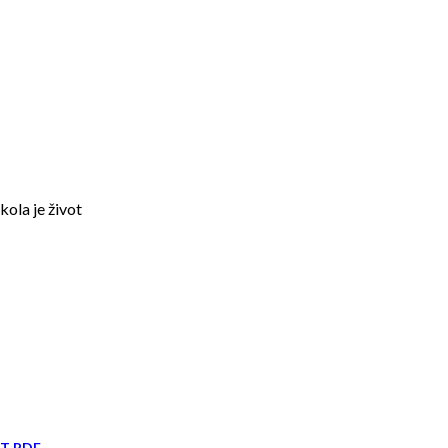
kola je život
IT PDF