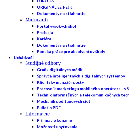
EURO 26
ORIGINÁL vs. FEJK
Dokumenty na stiahnutie
Maturanti
Portál vysokých škôl
Profesia
Kariéra
Dokumenty na stiahnutie
Ponuka práce pre absolventov školy
Uchádzači
Študijné odbory
Grafik digitálnych médií
Správca inteligentných a digitálnych systémov
Klientsky manažér pošty
Pracovník marketingu mobilného operátora - v 
Technik informačných a telekomunikačných tech
Mechanik počítačových sietí
Bulletin PDF
Informácie
Prijímacie konanie
Možnosti ubytovania