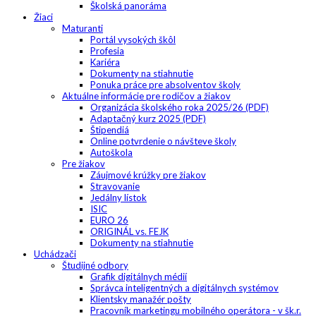
Školská panoráma
Žiaci
Maturanti
Portál vysokých škôl
Profesia
Kariéra
Dokumenty na stiahnutie
Ponuka práce pre absolventov školy
Aktuálne informácie pre rodičov a žiakov
Organizácia školského roka 2025/26 (PDF)
Adaptačný kurz 2025 (PDF)
Štipendiá
Online potvrdenie o návšteve školy
Autoškola
Pre žiakov
Záujmové krúžky pre žiakov
Stravovanie
Jedálny lístok
ISIC
EURO 26
ORIGINÁL vs. FEJK
Dokumenty na stiahnutie
Uchádzači
Študijné odbory
Grafik digitálnych médií
Správca inteligentných a digitálnych systémov
Klientsky manažér pošty
Pracovník marketingu mobilného operátora - v šk.r.