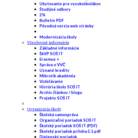
Ubytovanie pre vysokoškolákov
Študijné odbory
2%
Bulletin PDF
Pôvodná verzia web stránky
Modernizácia školy
Všeobecné informácie
Základné informácie
ŠkVP SOŠ IT
Erasmus +
Správa o VVČ
Uznané kredity
Mikrotik akadémia
Vzdelávanie
História školy SOŠ IT
Archív článkov / blogu
Projekty SOŠ IT
Organizácia školy
Školská samospráva
Organizačný poriadok SOŠ IT
Školský poriadok SOŠ IT (PDF)
Školský poriadok príloha č.1.pdf
Dielenský poriadok