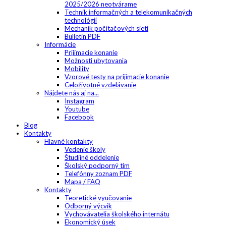
2025/2026 neotvárame
Technik informačných a telekomunikačných
technológií
Mechanik počítačových sietí
Bulletin PDF
Informácie
Prijímacie konanie
Možnosti ubytovania
Mobility
Vzorové testy na prijímacie konanie
Celoživotné vzdelávanie
Nájdete nás aj na...
Instagram
Youtube
Facebook
Blog
Kontakty
Hlavné kontakty
Vedenie školy
Študijné oddelenie
Školský podporný tím
Telefónny zoznam PDF
Mapa / FAQ
Kontakty
Teoretické vyučovanie
Odborný výcvik
Vychovávatelia školského internátu
Ekonomický úsek