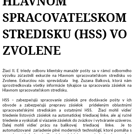
HLAVNOM
SPRACOVATEĽSKOM
STREDISKU (HSS) VO
ZVOLENE
Žiaci II. E triedy odboru klientsky manažér pošty sa v rámci odborného
výcviku zúčastnili exkurzie na Hlavnom spracovateľskom stredisku vo
Zvolene. Exkurziou nás sprevádzala Ing. Zuzana Balková, ktorá nám
sprostredkovala všetky informácie týkajúce sa spracovania zásielok na
Hlavnom spracovateľskom stredisku.
HSS – zabezpečujú spracovanie zásielok pre dodávacie pošty v ich
obvode a zabezpečujú prepravu zásielok prideleným oblastnými
spracovateľskými strediskám a ostatnými HSS. Žiaci mohli vidieť
triedenie listových zásielok na automatickej triediacej linke, ale aj ručné
triedenie a vyskúšali si viazanie zásielok do zväzkov i vytváranie uzáverov.
Ďalej mohli vidieť prácu na balíkovej triediacej linke. Je to
automatizované zariadenie plné moderných technológií, ktoré pomáha s