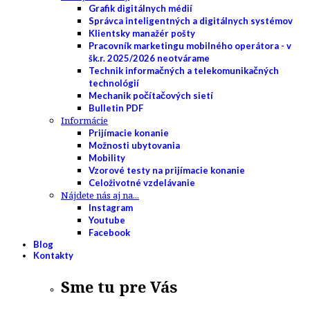
Grafik digitálnych médií
Správca inteligentných a digitálnych systémov
Klientsky manažér pošty
Pracovník marketingu mobilného operátora - v
šk.r. 2025/2026 neotvárame
Technik informačných a telekomunikačných
technológií
Mechanik počítačových sietí
Bulletin PDF
Informácie
Prijímacie konanie
Možnosti ubytovania
Mobility
Vzorové testy na prijímacie konanie
Celoživotné vzdelávanie
Nájdete nás aj na...
Instagram
Youtube
Facebook
Blog
Kontakty
Sme tu pre Vás