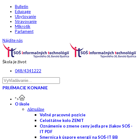
Bulletin
Edupage
Ubytovanie
Stravovanie
Mikrotik
Parlament
Nájdite nás
Škola je život
048/4341222
PRIJÍMACIE KONANIE
">
O škole
Aktuálne
Voľné pracovné pozície
Celoštátne kolo ZENIT
Oznámenie o zmene ceny jedla pre žiakov SOŠ -
IT PDF
Smernica k úspore energií na SOŠ-IT BB