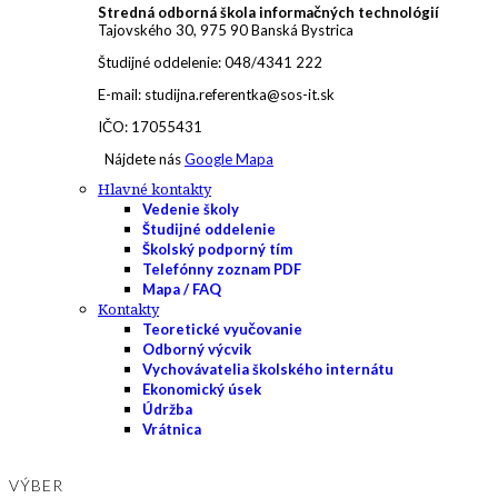
Stredná odborná škola informačných technológií
Tajovského 30, 975 90 Banská Bystrica
Študijné oddelenie: 048/4341 222
E-mail: studijna.referentka@sos-it.sk
IČO: 17055431
Nájdete nás
Google Mapa
Hlavné kontakty
Vedenie školy
Študijné oddelenie
Školský podporný tím
Telefónny zoznam PDF
Mapa / FAQ
Kontakty
Teoretické vyučovanie
Odborný výcvik
Vychovávatelia školského internátu
Ekonomický úsek
Údržba
Vrátnica
VÝBER