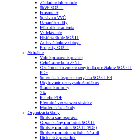
Základné informácie
ŠkVP SOŠ IT
Erasmus +
Správa o VVČ
Uznané kredity
Mikrotik akadémia
Vzdelávanie
História školy SOŠ IT
Archív článkov / blogu
Projekty SOŠ IT
Aktuálne
Voľné pracovné pozície
Celoštátne kolo ZENIT
Oznámenie o zmene ceny jedla pre žiakov SOŠ - IT
PDF
Smernica k úspore energií na SOŠ-IT BB
Ubytovanie pre vysokoškolákov
Študijné odbory
2%
Bulletin PDF
Pôvodná verzia web stránky
Modernizácia školy
Organizácia školy
Školská samospráva
Organizačný poriadok SOŠ IT
Školský poriadok SOŠ IT (PDF)
Školský poriadok príloha č.1.pdf
Dielenský poriadok