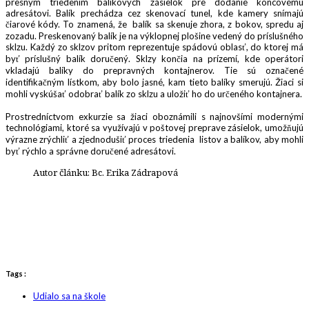
presným triedením balíkových zásielok pre dodanie koncovému
adresátovi. Balík prechádza cez skenovací tunel, kde kamery snímajú
čiarové kódy. To znamená, že balík sa skenuje zhora, z bokov, spredu aj
zozadu. Preskenovaný balík je na výklopnej plošine vedený do príslušného
sklzu. Každý zo sklzov pritom reprezentuje spádovú oblasť, do ktorej má
byť príslušný balík doručený. Sklzy končia na prízemí, kde operátori
vkladajú balíky do prepravných kontajnerov. Tie sú označené
identifikačným lístkom, aby bolo jasné, kam tieto balíky smerujú. Žiaci si
mohli vyskúšať odobrať balík zo sklzu a uložiť ho do určeného kontajnera.
Prostredníctvom exkurzie sa žiaci oboznámili s najnovšími modernými
technológiami, ktoré sa využívajú v poštovej preprave zásielok, umožňujú
výrazne zrýchliť a zjednodušiť proces triedenia listov a balíkov, aby mohli
byť rýchlo a správne doručené adresátovi.
Autor článku: Bc. Erika Zádrapová
Tags :
Udialo sa na škole