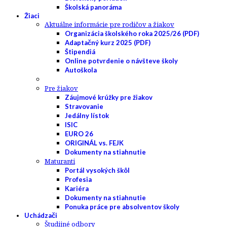
Školská panoráma
Žiaci
Aktuálne informácie pre rodičov a žiakov
Organizácia školského roka 2025/26 (PDF)
Adaptačný kurz 2025 (PDF)
Štipendiá
Online potvrdenie o návšteve školy
Autoškola
Pre žiakov
Záujmové krúžky pre žiakov
Stravovanie
Jedálny lístok
ISIC
EURO 26
ORIGINÁL vs. FEJK
Dokumenty na stiahnutie
Maturanti
Portál vysokých škôl
Profesia
Kariéra
Dokumenty na stiahnutie
Ponuka práce pre absolventov školy
Uchádzači
Študijné odbory