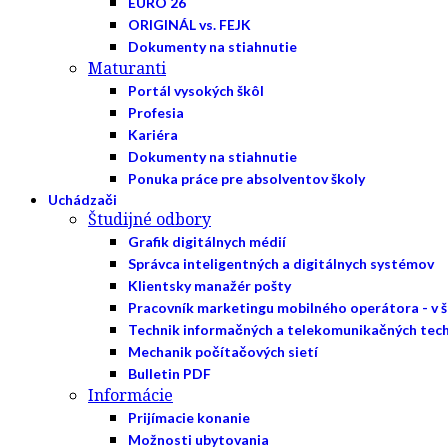
EURO 26
ORIGINÁL vs. FEJK
Dokumenty na stiahnutie
Maturanti
Portál vysokých škôl
Profesia
Kariéra
Dokumenty na stiahnutie
Ponuka práce pre absolventov školy
Uchádzači
Študijné odbory
Grafik digitálnych médií
Správca inteligentných a digitálnych systémov
Klientsky manažér pošty
Pracovník marketingu mobilného operátora - v 
Technik informačných a telekomunikačných tech
Mechanik počítačových sietí
Bulletin PDF
Informácie
Prijímacie konanie
Možnosti ubytovania