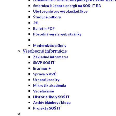
Smernica k úspore energií na SOŠ-IT BB
Ubytovanie pre vysokoškolákov
Študijné odbory
2%
Bulletin PDF
Pôvodná verzia web stránky
Modernizácia školy
Všeobecné informácie
Základné informácie
ŠkVP SOŠ IT
Erasmus +
Správa o VVČ
Uznané kredity
Mikrotik akadémia
Vzdelávanie
História školy SOŠ IT
Archív článkov / blogu
Projekty SOŠ IT