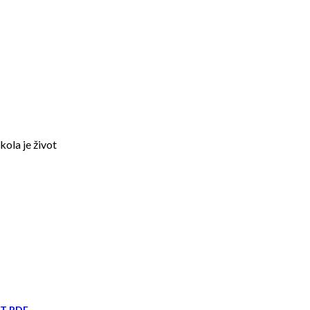
kola je život
IT PDF