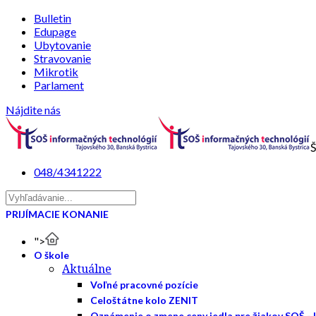
Bulletin
Edupage
Ubytovanie
Stravovanie
Mikrotik
Parlament
Nájdite nás
Š
048/4341222
PRIJÍMACIE KONANIE
">
O škole
Aktuálne
Voľné pracovné pozície
Celoštátne kolo ZENIT
Oznámenie o zmene ceny jedla pre žiakov SOŠ - 