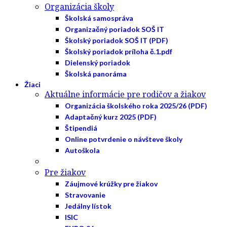
Organizácia školy
Školská samospráva
Organizačný poriadok SOŠ IT
Školský poriadok SOŠ IT (PDF)
Školský poriadok príloha č.1.pdf
Dielenský poriadok
Školská panoráma
Žiaci
Aktuálne informácie pre rodičov a žiakov
Organizácia školského roka 2025/26 (PDF)
Adaptačný kurz 2025 (PDF)
Štipendiá
Online potvrdenie o návšteve školy
Autoškola
Pre žiakov
Záujmové krúžky pre žiakov
Stravovanie
Jedálny lístok
ISIC