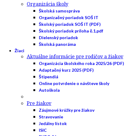
Organizácia školy
Školská samospráva
Organizačný poriadok SOŠ IT
Školský poriadok SOŠ IT (PDF)
Školský poriadok príloha č.1.pdf
Dielenský poriadok
Školská panoráma
Žiaci
Aktuálne informácie pre rodičov a žiakov
Organizácia školského roka 2025/26 (PDF)
Adaptačný kurz 2025 (PDF)
Štipendiá
Online potvrdenie o návšteve školy
Autoškola
Pre žiakov
Záujmové krúžky pre žiakov
Stravovanie
Jedálny lístok
ISIC