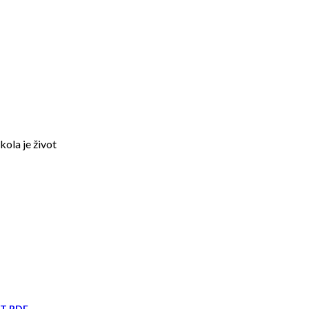
kola je život
IT PDF