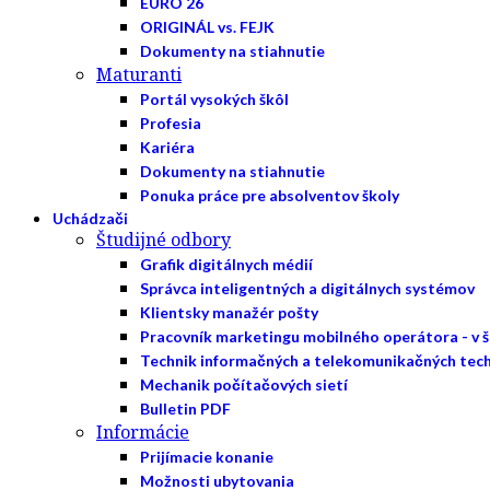
EURO 26
ORIGINÁL vs. FEJK
Dokumenty na stiahnutie
Maturanti
Portál vysokých škôl
Profesia
Kariéra
Dokumenty na stiahnutie
Ponuka práce pre absolventov školy
Uchádzači
Študijné odbory
Grafik digitálnych médií
Správca inteligentných a digitálnych systémov
Klientsky manažér pošty
Pracovník marketingu mobilného operátora - v 
Technik informačných a telekomunikačných tech
Mechanik počítačových sietí
Bulletin PDF
Informácie
Prijímacie konanie
Možnosti ubytovania