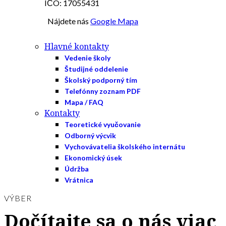
IČO: 17055431
Nájdete nás
Google Mapa
Hlavné kontakty
Vedenie školy
Študijné oddelenie
Školský podporný tím
Telefónny zoznam PDF
Mapa / FAQ
Kontakty
Teoretické vyučovanie
Odborný výcvik
Vychovávatelia školského internátu
Ekonomický úsek
Údržba
Vrátnica
VÝBER
Dočítajte sa o nás viac