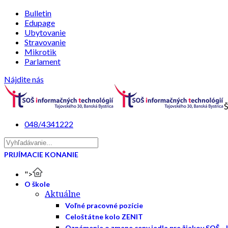
Bulletin
Edupage
Ubytovanie
Stravovanie
Mikrotik
Parlament
Nájdite nás
Š
048/4341222
PRIJÍMACIE KONANIE
">
O škole
Aktuálne
Voľné pracovné pozície
Celoštátne kolo ZENIT
Oznámenie o zmene ceny jedla pre žiakov SOŠ - 