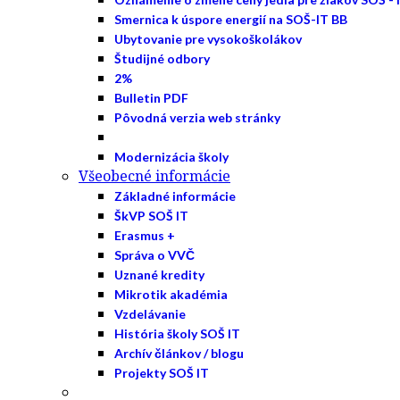
Smernica k úspore energií na SOŠ-IT BB
Ubytovanie pre vysokoškolákov
Študijné odbory
2%
Bulletin PDF
Pôvodná verzia web stránky
Modernizácia školy
Všeobecné informácie
Základné informácie
ŠkVP SOŠ IT
Erasmus +
Správa o VVČ
Uznané kredity
Mikrotik akadémia
Vzdelávanie
História školy SOŠ IT
Archív článkov / blogu
Projekty SOŠ IT